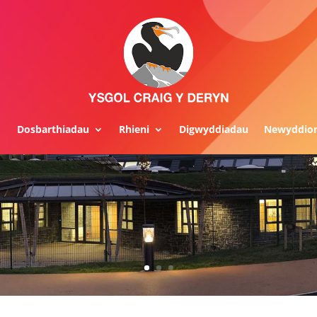
Dosbarthiadau
Rhieni
Digwyddiadau
Newyddio