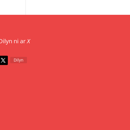
Dilyn ni ar
X
Dilyn