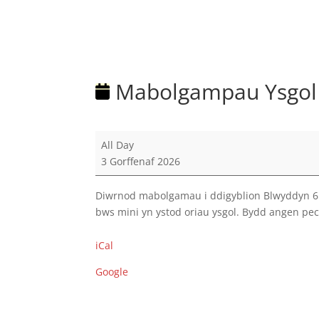
Mabolgampau Ysgol 
Mabolgampau
All Day
Ysgol
3 Gorffenaf 2026
Uwchradd
i
Diwrnod mabolgamau i ddigyblion Blwyddyn 6 y
Blwyddyn
bws mini yn ystod oriau ysgol. Bydd angen pe
6
iCal
Google