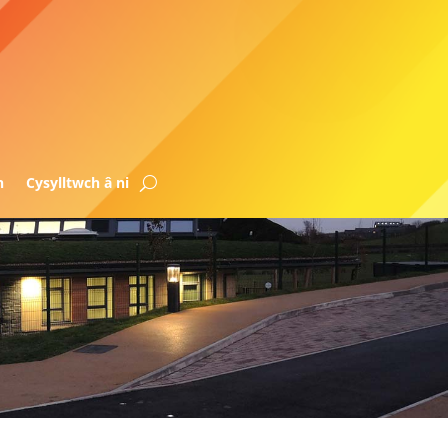
n
Cysylltwch â ni