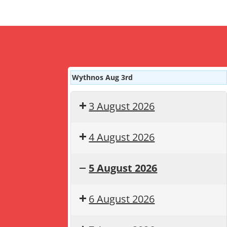
Wythnos Aug 3rd
3 August 2026
4 August 2026
5 August 2026
Gwyliau
Summer
6 August 2026
haf
holiday