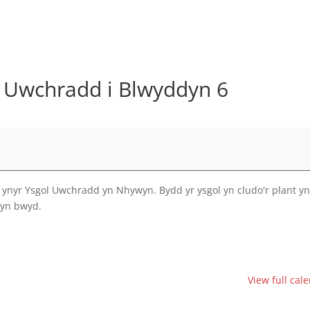
Uwchradd i Blwyddyn 6
nyr Ysgol Uwchradd yn Nhywyn. Bydd yr ysgol yn cludo'r plant yn
cyn bwyd.
View full cal