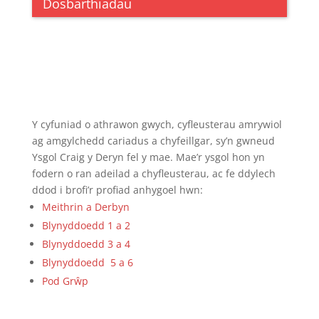
Dosbarthiadau
Y cyfuniad o athrawon gwych, cyfleusterau amrywiol
ag amgylchedd cariadus a chyfeillgar, sy’n gwneud
Ysgol Craig y Deryn fel y mae. Mae’r ysgol hon yn
fodern o ran adeilad a chyfleusterau, ac fe ddylech
ddod i brofi’r profiad anhygoel hwn:
Meithrin a Derbyn
Blynyddoedd 1 a 2
Blynyddoedd 3 a 4
Blynyddoedd 5 a 6
Pod Grŵp